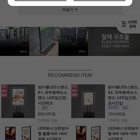
더보기 ▼
RECOMMEND ITEM
방수형LED스텐드,
방수형LED스텐드,
A1, 외부용메뉴스
A2, 외부용메뉴스
텐드, LED입간판,
텐드, LED입간판,
사인테크
코사인샵
209,000원
154,000원
2,090원 적립
1,540원 적립
LED배너 단면방수
LED배너 단면방수
형 물통 600 1800
형 600 1800 직하
직하 사인테크
사인테크