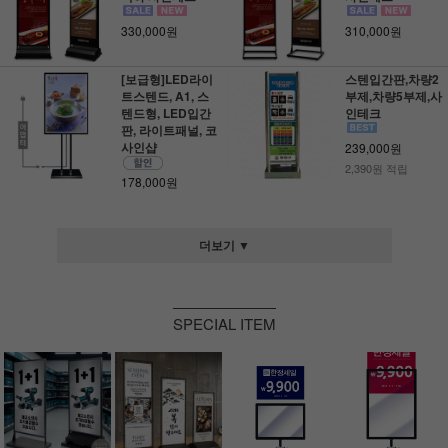
330,000원
310,000원
[보급형]LED라이
스텐입간판,차량2
트스텐드, A1, 스
부제,차량5부제,사
텐드형, LED입간
인테크
판, 라이트패널, 코
사인샵
239,000원
2,390원 적립
178,000원
더보기 ▼
SPECIAL ITEM