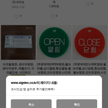
크
25,000원
0
1,000원
250원 적립
0
0
아크릴명판, 관리자명판,
[주문제작]OPEN명판,밸브
[주문제작]CLOSE명판,밸
관리자정부, 재물조사, 아
라벨,상시열림,항상열림,밸
브라벨,상시닫힘,항상닫힘,
크릴인쇄, 사인테크
브명판,꼬리표명판,사인테
밸브명판,꼬리표명판,사인
크
테크
6,000원
1,000원
1,000원
www.signtec.co.kr의 페이지 내용:
10원 적립
10원 적립
코사인샵 앱 설치로 추가할인혜택~
0
0
0
취소
확인