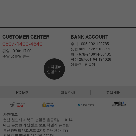
CUSTOMER CENTER
BANK ACCOUNT
0507-1400-4640
우리 1005-902-122785
농협 301-0172-2168-11
평일 10:00~17:00
하나 678-910014-56405
주말 공휴일 휴무
국민 257601-04-131026
예금주 : 류동완
고객센터
연결하기
PC 버전
이용안내
고객센터
사인테크
충남 천안시 서북구 성환읍 율금9길 110-14
대표
류동완
개인정보 보호 책임자
류동완
통신판매업신고번호
2010-충남천안-138
사업자 등록번호
312-28-27056