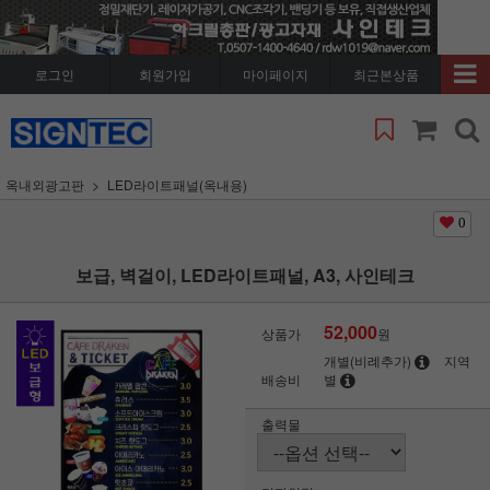
로그인
회원가입
마이페이지
최근본상품
옥내외광고판
LED라이트패널(옥내용)
0
보급, 벽걸이, LED라이트패널, A3, 사인테크
52,000
상품가
원
개별(비례추가)
지역
배송비
별
출력물