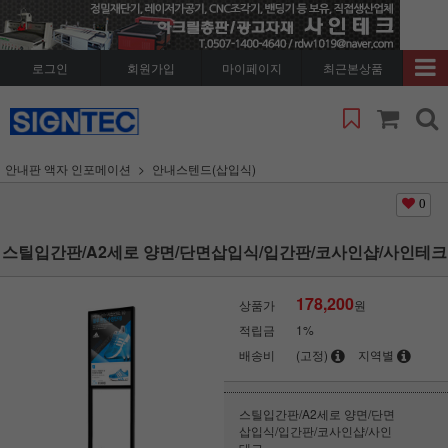
로그인
회원가입
마이페이지
최근본상품
안내판 액자 인포메이션
안내스텐드(삽입식)
0
스틸입간판/A2세로 양면/단면삽입식/입간판/코사인샵/사인테크
178,200
상품가
원
적립금
1%
배송비
(고정)
지역별
스틸입간판/A2세로 양면/단면
삽입식/입간판/코사인샵/사인
테크