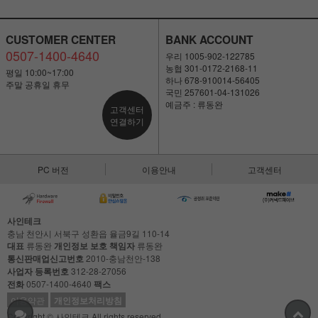
CUSTOMER CENTER
BANK ACCOUNT
0507-1400-4640
우리 1005-902-122785
농협 301-0172-2168-11
평일 10:00~17:00
하나 678-910014-56405
주말 공휴일 휴무
국민 257601-04-131026
예금주 : 류동완
고객센터
연결하기
PC 버전
이용안내
고객센터
사인테크
충남 천안시 서북구 성환읍 율금9길 110-14
대표
류동완
개인정보 보호 책임자
류동완
통신판매업신고번호
2010-충남천안-138
사업자 등록번호
312-28-27056
전화
0507-1400-4640
팩스
이용약관
개인정보처리방침
Copyright © 사인테크 All rights reserved.