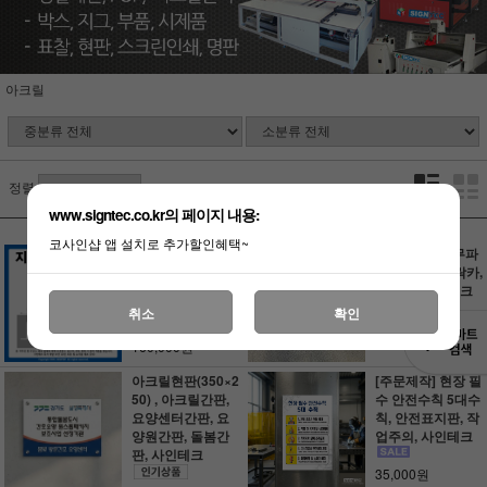
아크릴
정렬
www.signtec.co.kr의 페이지 내용:
코사인샵 앱 설치로 추가할인혜택~
지게차 마킹판 세
[주문제작] 나무파
트 4종1조 ,마킹판,
렛트, 마킹판, 락카,
락카, 스텐실, 사인
스텐실, 사인테크
테크
취소
확인
1,000원
160,000원
아크릴현판(350×2
[주문제작] 현장 필
50) , 아크릴간판,
수 안전수칙 5대수
요양센터간판, 요
칙, 안전표지판, 작
양원간판, 돌봄간
업주의, 사인테크
판, 사인테크
35,000원